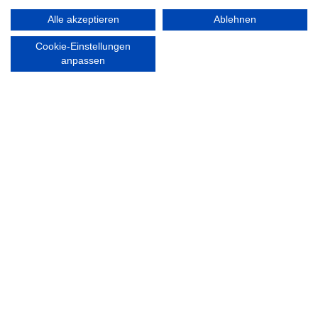
Walddörfer Sportverein
Mo. – Fr. 8:00 – 22:00 Uhr
Halenreie 32-34
Alle akzeptieren
Ablehnen
Sa. & So. 9:00 – 19:00 Uhr
22359 Hamburg
Tel. 040 / 64 50 62 - 0
Cookie-Einstellungen
info@walddoerfer-sv.de
anpassen
MEDIA
VEREINSSHOP
Nordsport.store
RECHTLICHES
Impressum
Datenschutzerklärung