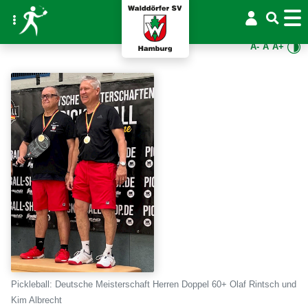
A-
A
A+
Pickleball: Deutsche Meisterschaft Herren Doppel 60+ Olaf Rintsch und
Kim Albrecht