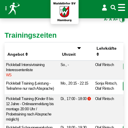
A-
A
A+
Trainingszeiten
Lehrkräfte
Angebot
Uhrzeit
Pickleball Intensivtraining
So., -
Olaf Rintsch
Interessentenliste
WS
Pickleball Training (Leistung -
Mo., 20:15 - 22:15
Sonja Rintsch,
Teilnahme nur nach Absprache)
Olaf Rintsch
Zusatzinformationen be
Pickleball Training (Kinder 8 bis
Di., 17:00 - 18:00
Olaf Rintsch
12 Jahre - Onlineanmeldung bis
montags 20:00 Uhr /
Probetraining nach Absprache
möglich)
Pickleball Schnupperworkshop
Di., 18:00 - 19:30
Olaf Rintsch