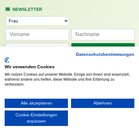
NEWSLETTER
Anrede
Abonnieren
Datenschutzbestimmungen
Wir verwenden Cookies
KONTAKT
ÖFFNUNGS- UND
SERVICEZEITEN:
Wir nutzen Cookies auf unserer Website. Einige von ihnen sind essenziell,
Walddörfer Sportverein
während andere uns helfen, diese Website und Ihre Erfahrung zu
Mo. – Fr. 8:00 – 22:00 Uhr
Halenreie 32-34
verbessern.
Sa. & So. 9:00 – 19:00 Uhr
22359 Hamburg
Tel. 040 / 64 50 62 - 0
info@walddoerfer-sv.de
Alle akzeptieren
Ablehnen
Cookie-Einstellungen
anpassen
MEDIA
VEREINSSHOP