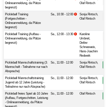
Onlineanmeldung, da Plätze
Olaf Rintsch
begrenzt)
Zusatzinformationen be
Pickleball Training
Sa., 10:30 - 12:00
Sonja Rintsch,
(Fortgeschritten -
Olaf Rintsch
Onlineanmeldung, da Plätze
begrenzt)
Zusatzinformationen be
Pickleball Training (Aufbau -
Sa., 12:00 - 13:30
Karoline
Onlineanmeldung, da Plätze
Umbreit,
begrenzt)
Detlev
Schneeweis,
Hans-Joachim
Redweik
Pickleball Mannschaftstraining (3.
So., 11:00 - 12:00
Sonja Rintsch,
Mannschaft - Teilnahme nur nach
Olaf Rintsch
Absprache)
Pickleball Mannschaftstraining
So., 11:00 - 12:00
Sonja Rintsch,
Jugend ab 12 Jahre (Leistung -
Olaf Rintsch
Teilnahme nur nach Absprache)
Pickleball freies Spiel ab 10 Jahre
So., 11:00 - 12:00
Olaf Rintsch
(Aufbau, Fortgeschritten, Leistung
- Onlineanmeldung, da Plätze
begrenzt)