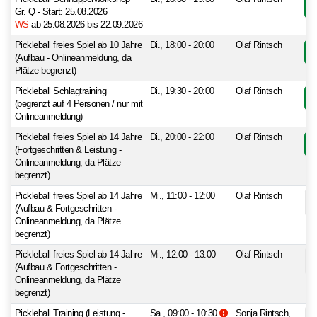
W
Gr. Q - Start: 25.08.2026
WS
ab 25.08.2026 bis 22.09.2026
Pickleball freies Spiel ab 10 Jahre
Di., 18:00 - 20:00
Olaf Rintsch
(Aufbau - Onlineanmeldung, da
Plätze begrenzt)
Pickleball Schlagtraining
Di., 19:30 - 20:00
Olaf Rintsch
(begrenzt auf 4 Personen / nur mit
Onlineanmeldung)
Pickleball freies Spiel ab 14 Jahre
Di., 20:00 - 22:00
Olaf Rintsch
(Fortgeschritten & Leistung -
Onlineanmeldung, da Plätze
begrenzt)
Pickleball freies Spiel ab 14 Jahre
Mi., 11:00 - 12:00
Olaf Rintsch
(Aufbau & Fortgeschritten -
Onlineanmeldung, da Plätze
begrenzt)
Pickleball freies Spiel ab 14 Jahre
Mi., 12:00 - 13:00
Olaf Rintsch
(Aufbau & Fortgeschritten -
Onlineanmeldung, da Plätze
begrenzt)
Zusatzinformationen be
Pickleball Training (Leistung -
Sa., 09:00 - 10:30
Sonja Rintsch,