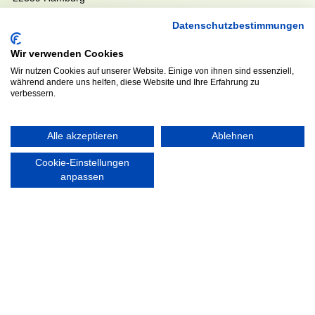
Tel. 040 / 64 50 62 - 0
Datenschutzbestimmungen
info@walddoerfer-sv.de
Wir verwenden Cookies
Wir nutzen Cookies auf unserer Website. Einige von ihnen sind essenziell,
MEDIA
VEREINSSHOP
während andere uns helfen, diese Website und Ihre Erfahrung zu
verbessern.
Nordsport.store
Alle akzeptieren
Ablehnen
Cookie-Einstellungen
RECHTLICHES
anpassen
Impressum
Datenschutzerklärung
Ausgezeichnet mit: