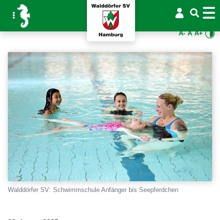
A-
A
A+
Walddörfer SV: Schwimmschule Anfänger bis Seepferdchen