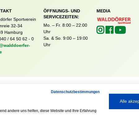
TAKT
ÖFFNUNGS- UND
MEDIA
SERVICEZEITEN:
dörfer Sportverein
Mo. – Fr. 8:00 – 22:00
nreie 32-34
Uhr
59 Hamburg
Sa. & So. 9:00 – 19:00
040 / 64 50 62 - 0
Uhr
@walddoerfer-
e
Ausgezeichnet mit:
Datenschutzbestimmungen
Alle akze
rend andere uns helfen, diese Website und Ihre Erfahrung
Partner: