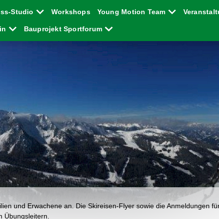
ess-Studio
Workshops
Young Motion Team
Veranstal
ein
Bauprojekt Sportforum
ilien und Erwachene an. Die Skireisen-Flyer sowie die Anmeldungen für
n Übungsleitern.