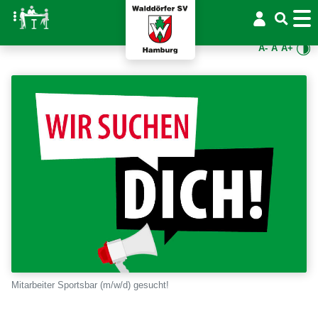
A-
A
A+
Mitarbeiter Sportsbar (m/w/d) gesucht!