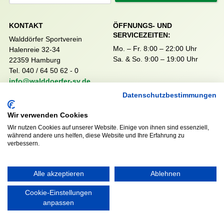
KONTAKT
ÖFFNUNGS- UND
SERVICEZEITEN:
Walddörfer Sportverein
Mo. – Fr. 8:00 – 22:00 Uhr
Halenreie 32-34
Sa. & So. 9:00 – 19:00 Uhr
22359 Hamburg
Tel. 040 / 64 50 62 - 0
info@walddoerfer-sv.de
Datenschutzbestimmungen
MEDIA
VEREINSSHOP
Wir verwenden Cookies
Wir nutzen Cookies auf unserer Website. Einige von ihnen sind essenziell,
während andere uns helfen, diese Website und Ihre Erfahrung zu
verbessern.
Nordsport.store
Alle akzeptieren
Ablehnen
RECHTLICHES
Cookie-Einstellungen
Impressum
anpassen
Datenschutzerklärung