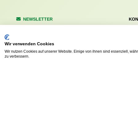
NEWSLETTER
KON
Wald
Anrede
Hale
223
Wir verwenden Cookies
Tel. 
Wir nutzen Cookies auf unserer Website. Einige von ihnen sind essenziell, wäh
info
Abonnieren
zu verbessern.
sv.d