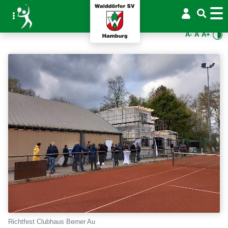
A-
A
A+
Richtfest Clubhaus Berner Au