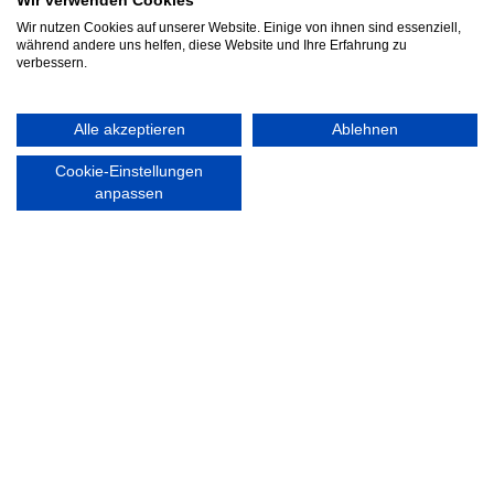
Wir verwenden Cookies
Wir nutzen Cookies auf unserer Website. Einige von ihnen sind essenziell,
während andere uns helfen, diese Website und Ihre Erfahrung zu
Nordsport.store
verbessern.
RECHTLICHES
Alle akzeptieren
Ablehnen
Impressum
Datenschutzerklärung
Cookie-Einstellungen
anpassen
Ausgezeichnet mit:
Partner: