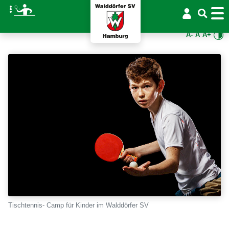
A-
A
A+
Tischtennis- Camp für Kinder im Walddörfer SV