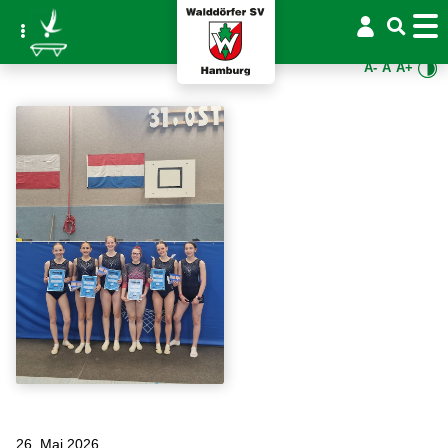
A-
A
A+
26. Mai 2026