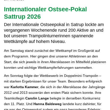
Internationaler Ostsee-Pokal
Sattrup 2026
Der Internationale Ostseepokal in Satrup lockte am
vergangenen Wochenende rund 200 Aktive an und
bot unseren Trampolinturnerinnen spannende
Wettkämpfe auf hohem Niveau.
Am Samstag stand zunächst der Wettkampf im Großgerät auf
dem Programm. Hier gingen drei unserer Athletinnen an den
Start, die sich jeweils in ihren Altersklassen im Mittelfeld platzieren
konnten und wichtige Wettkampferfahrungen sammelten.
Am Sonntag folgte der Wettbewerb im Doppelmini-Trampolin –
mit starken Ergebnissen für unser Team. Besonders erfolgreich
war
Karlotta
Kammer
, die sich in der Altersklasse der Jahrgänge
2012 und 2013 souverän den ersten Platz sichern konnte. Ihre
Teamkollegin
Carolin
Lange
belegte in derselben Konkurrenz
den 11. Platz. Und
Hanna
Baldeweg
landete kurz dahinter, für
sie war der Ostseepokal zudem ein ganz besonderes Erlebnis: