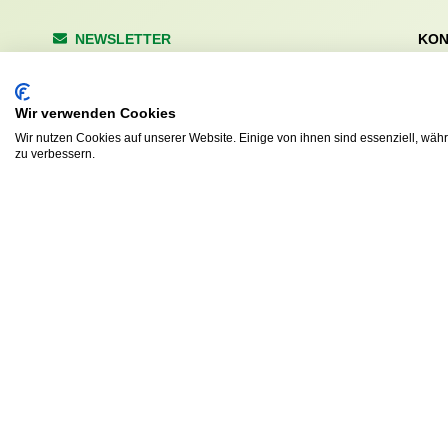
NEWSLETTER
KON
Wald
Anrede
Hale
223
Wir verwenden Cookies
Tel. 
Wir nutzen Cookies auf unserer Website. Einige von ihnen sind essenziell, wäh
info
zu verbessern.
Abonnieren
sv.d