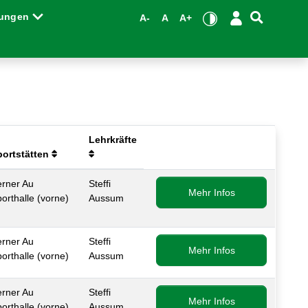
tungen
A-
A
A+
Lehrkräfte
portstätten
zinformationen beachten.
rner Au
Steffi
Mehr Infos
orthalle (vorne)
Aussum
zinformationen beachten.
rner Au
Steffi
Mehr Infos
orthalle (vorne)
Aussum
zinformationen beachten.
rner Au
Steffi
Mehr Infos
orthalle (vorne)
Aussum