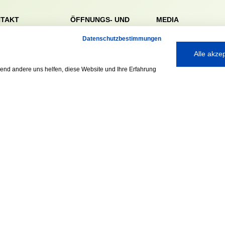
TAKT
ÖFFNUNGS- UND
MEDIA
SERVICEZEITEN:
dörfer Sportverein
Datenschutzbestimmungen
Mo. – Fr. 8:00 – 22:00
nreie 32-34
Uhr
59 Hamburg
Alle akze
Sa. & So. 9:00 – 19:00
040 / 64 50 62 - 0
rend andere uns helfen, diese Website und Ihre Erfahrung
Uhr
@walddoerfer-
e
Ausgezeichnet mit:
Partner: