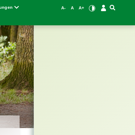
tungen
A-
A
A+