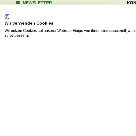
NEWSLETTER
KON
Wald
Anrede
Hale
Wir verwenden Cookies
223
Tel. 
Wir nutzen Cookies auf unserer Website. Einige von ihnen sind essenziell, wäh
zu verbessern.
info
Abonnieren
sv.d