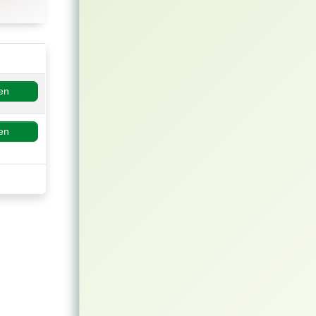
en
en