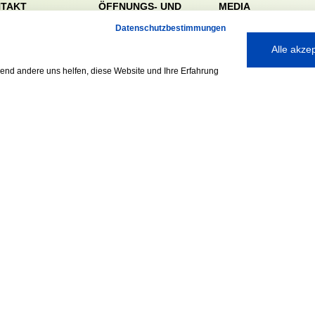
TAKT
ÖFFNUNGS- UND
MEDIA
SERVICEZEITEN:
dörfer Sportverein
Datenschutzbestimmungen
Mo. – Fr. 8:00 – 22:00
nreie 32-34
Alle akze
Uhr
59 Hamburg
Sa. & So. 9:00 – 19:00
040 / 64 50 62 - 0
rend andere uns helfen, diese Website und Ihre Erfahrung
Uhr
@walddoerfer-
e
Ausgezeichnet mit:
Partner: