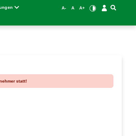
tungen
A-
A
A+
nehmer statt!