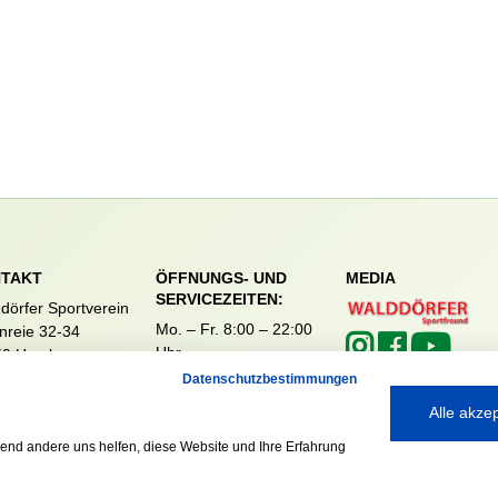
TAKT
ÖFFNUNGS- UND
MEDIA
SERVICEZEITEN:
dörfer Sportverein
Mo. – Fr. 8:00 – 22:00
nreie 32-34
Uhr
59 Hamburg
Sa. & So. 9:00 – 19:00
040 / 64 50 62 - 0
Datenschutzbestimmungen
Uhr
@walddoerfer-
Alle akze
e
rend andere uns helfen, diese Website und Ihre Erfahrung