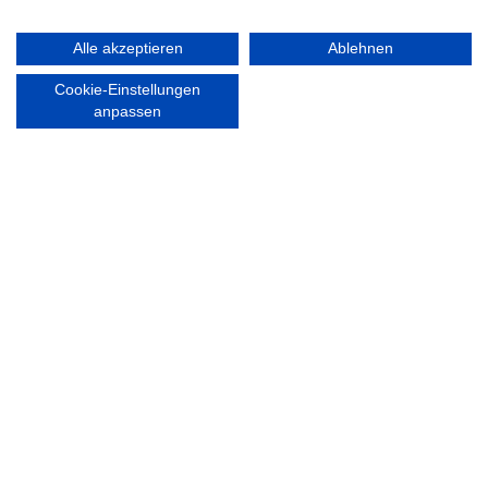
RECHTLICHES
Alle akzeptieren
Ablehnen
Impressum
Cookie-Einstellungen
Datenschutzerklärung
anpassen
Ausgezeichnet mit:
Partner: