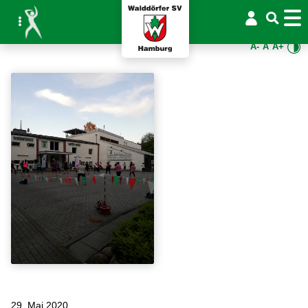
A-
A
A+
29. Mai 2020