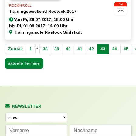
Jul
ROCK'N'ROLL
28
Trainingsweekend Rostock 2017
Von
bis
Trainingshalle Rostock Südstadt
…
Zurück
1
38
39
40
41
42
43
44
45
aktuelle Termine
NEWSLETTER
Anrede