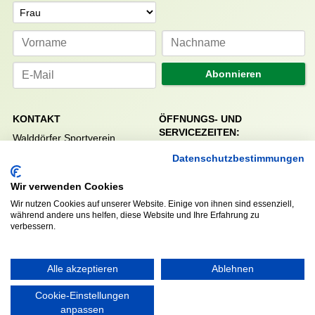
Anrede
Abonnieren
KONTAKT
ÖFFNUNGS- UND
SERVICEZEITEN:
Walddörfer Sportverein
Mo. – Fr. 8:00 – 22:00 Uhr
Halenreie 32-34
Datenschutzbestimmungen
Sa. & So. 9:00 – 19:00 Uhr
22359 Hamburg
Tel. 040 / 64 50 62 - 0
Wir verwenden Cookies
info@walddoerfer-sv.de
Wir nutzen Cookies auf unserer Website. Einige von ihnen sind essenziell,
während andere uns helfen, diese Website und Ihre Erfahrung zu
verbessern.
MEDIA
VEREINSSHOP
Alle akzeptieren
Ablehnen
Cookie-Einstellungen
Nordsport.store
anpassen