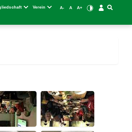
gliedschaft
Verein
A-
A
A+