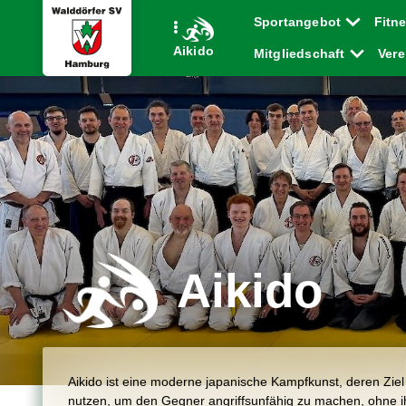
Sportangebot
Fitn
Aikido
Mitgliedschaft
Ver
Aikido
Aikido ist eine moderne japanische Kampfkunst, deren Ziel 
nutzen, um den Gegner angriffsunfähig zu machen, ohne ih