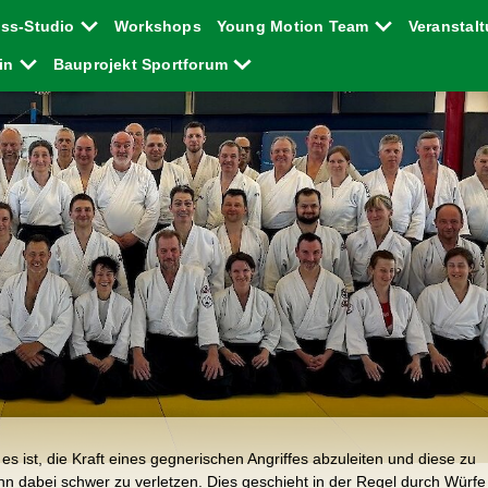
ess-Studio
Workshops
Young Motion Team
Veranstal
ein
Bauprojekt Sportforum
es ist, die Kraft eines gegnerischen Angriffes abzuleiten und diese zu
n dabei schwer zu verletzen. Dies geschieht in der Regel durch Würfe