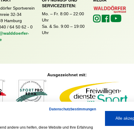
TAKT
ÖFFNUNGS- UND
MEDIA
SERVICEZEITEN:
dörfer Sportverein
Mo. – Fr. 8:00 – 22:00
nreie 32-34
Uhr
59 Hamburg
Sa. & So. 9:00 – 19:00
040 / 64 50 62 - 0
Uhr
@walddoerfer-
e
Ausgezeichnet mit:
Datenschutzbestimmungen
Partner:
Alle akze
rend andere uns helfen, diese Website und Ihre Erfahrung