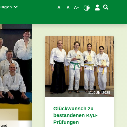
tungen
A-
A
A+
11. JUNI 2025
Glückwunsch zu
bestandenen Kyu-
Prüfungen
 und