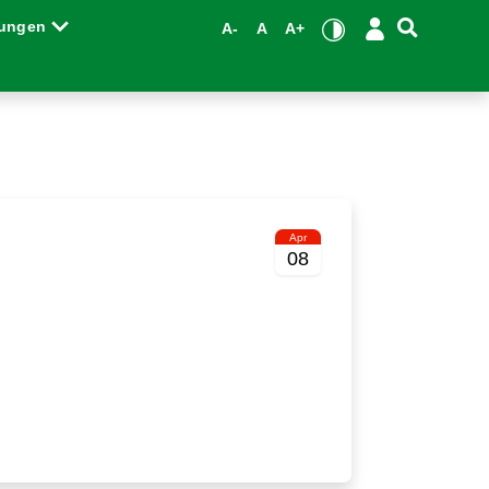
tungen
A-
A
A+
Apr
08