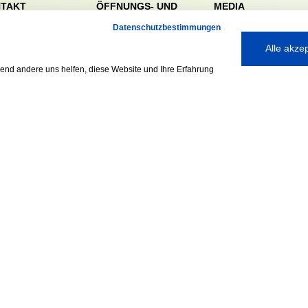
TAKT
ÖFFNUNGS- UND
MEDIA
SERVICEZEITEN:
dörfer Sportverein
Datenschutzbestimmungen
Mo. – Fr. 8:00 – 22:00
nreie 32-34
Alle akze
Uhr
59 Hamburg
Sa. & So. 9:00 – 19:00
040 / 64 50 62 - 0
rend andere uns helfen, diese Website und Ihre Erfahrung
Uhr
@walddoerfer-
e
Ausgezeichnet mit:
Partner: