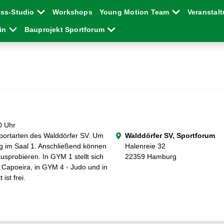
ess-Studio
Workshops
Young Motion Team
Veranstal
ein
Bauprojekt Sportforum
0 Uhr
sportarten des Walddörfer SV. Um
Walddörfer SV, Sportforum
g im Saal 1. Anschließend können
Halenreie 32
ausprobieren. In GYM 1 stellt sich
22359 Hamburg
 Capoeira, in GYM 4 - Judo und in
 ist frei.