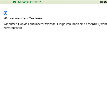
NEWSLETTER
KON
Wald
Anrede
Hale
Wir verwenden Cookies
223
Tel. 
Wir nutzen Cookies auf unserer Website. Einige von ihnen sind essenziell, wäh
zu verbessern.
info
Abonnieren
sv.d