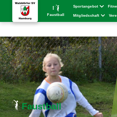
Sportangebot
Fitn
Faustball
Mitgliedschaft
Ver
Faustball