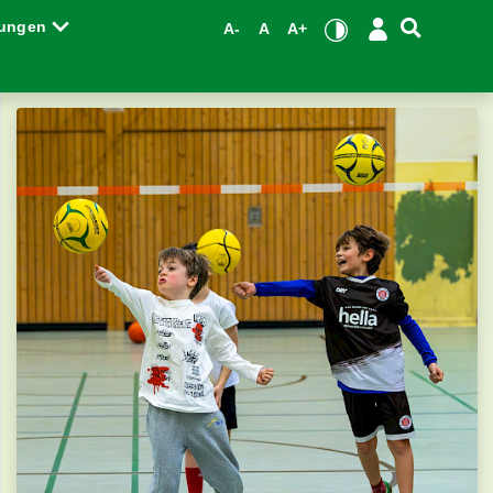
tungen
A-
A
A+