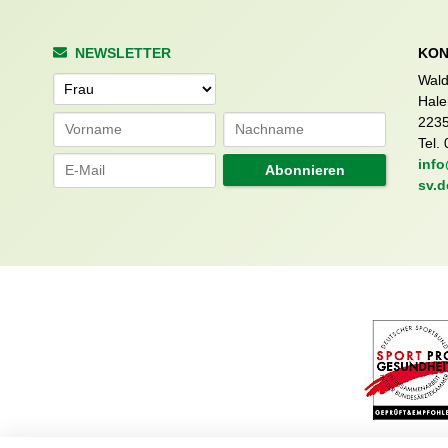
NEWSLETTER
KON
Wald
Anrede
Hale
223
Tel. 
info
Abonnieren
sv.d