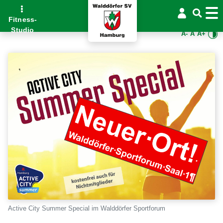
Fitness-
Studio
A-
A
A+
Active City Summer Special im Walddörfer Sportforum