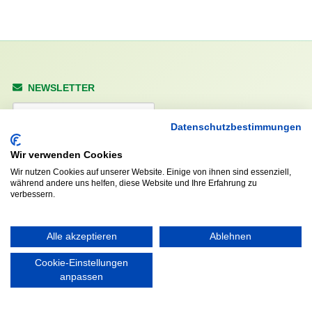
NEWSLETTER
Anrede
Datenschutzbestimmungen
Wir verwenden Cookies
Wir nutzen Cookies auf unserer Website. Einige von ihnen sind essenziell,
Abonnieren
während andere uns helfen, diese Website und Ihre Erfahrung zu
verbessern.
KONTAKT
ÖFFNUNGS- UND
SERVICEZEITEN:
Alle akzeptieren
Ablehnen
Walddörfer Sportverein
Mo. – Fr. 8:00 – 22:00 Uhr
Halenreie 32-34
Cookie-Einstellungen
Sa. & So. 9:00 – 19:00 Uhr
22359 Hamburg
anpassen
Tel. 040 / 64 50 62 - 0
info@walddoerfer-sv.de