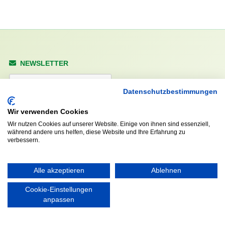
NEWSLETTER
Anrede
Datenschutzbestimmungen
Wir verwenden Cookies
Wir nutzen Cookies auf unserer Website. Einige von ihnen sind essenziell,
Abonnieren
während andere uns helfen, diese Website und Ihre Erfahrung zu
verbessern.
KONTAKT
ÖFFNUNGS- UND
SERVICEZEITEN:
Alle akzeptieren
Ablehnen
Walddörfer Sportverein
Mo. – Fr. 8:00 – 22:00 Uhr
Halenreie 32-34
Cookie-Einstellungen
Sa. & So. 9:00 – 19:00 Uhr
22359 Hamburg
anpassen
Tel. 040 / 64 50 62 - 0
info@walddoerfer-sv.de