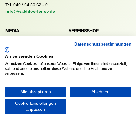
Tel. 040 / 64 50 62 - 0
info@walddoerfer-sv.de
MEDIA
VEREINSSHOP
Datenschutzbestimmungen
Wir verwenden Cookies
Nordsport.store
Wir nutzen Cookies auf unserer Website. Einige von ihnen sind essenziell,
während andere uns helfen, diese Website und Ihre Erfahrung zu
verbessern.
RECHTLICHES
Impressum
Datenschutzerklärung
Alle akzeptieren
Ablehnen
Cookie-Einstellungen
anpassen
Ausgezeichnet mit: