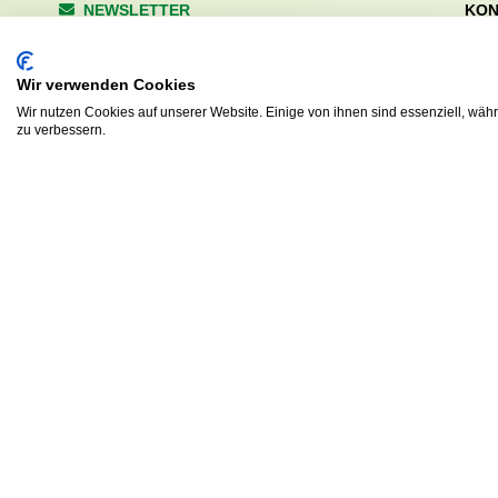
NEWSLETTER
KON
Wald
Anrede
Hale
Wir verwenden Cookies
223
Tel. 
Wir nutzen Cookies auf unserer Website. Einige von ihnen sind essenziell, wäh
zu verbessern.
info
Abonnieren
sv.d