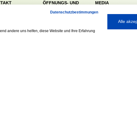
TAKT
ÖFFNUNGS- UND
MEDIA
SERVICEZEITEN:
dörfer Sportverein
Datenschutzbestimmungen
Mo. – Fr. 8:00 – 22:00
nreie 32-34
Alle akze
Uhr
59 Hamburg
Sa. & So. 9:00 – 19:00
040 / 64 50 62 - 0
rend andere uns helfen, diese Website und Ihre Erfahrung
Uhr
@walddoerfer-
e
Ausgezeichnet mit:
Partner: