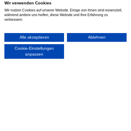
Wir verwenden Cookies
RECHTLICHES
Wir nutzen Cookies auf unserer Website. Einige von ihnen sind essenziell,
Impressum
während andere uns helfen, diese Website und Ihre Erfahrung zu
Datenschutzerklärung
verbessern.
Alle akzeptieren
Ablehnen
Cookie-Einstellungen
Ausgezeichnet mit:
anpassen
Partner: