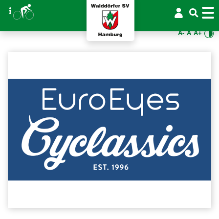
A-
A
A+