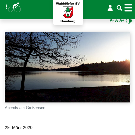
A-
A
A+
Abends am Großensee
29. März 2020