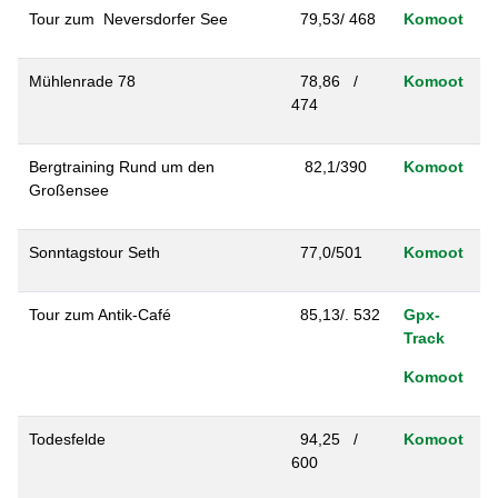
Tour zum Neversdorfer See
79,53/ 468
Komoot
Mühlenrade 78
78,86 /
Komoot
474
Bergtraining Rund um den
82,1/390
Komoot
Großensee
Sonntagstour Seth
77,0/501
Komoot
Tour zum Antik-Café
85,13/. 532
Gpx-
Track
Komoot
Todesfelde
94,25 /
Komoot
600