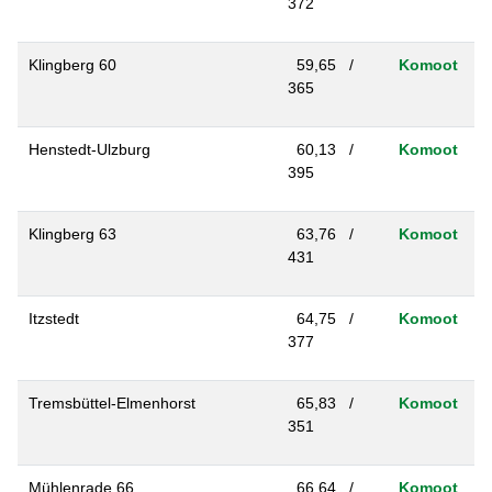
372
Klingberg 60
59,65 /
Komoot
365
Henstedt-Ulzburg
60,13 /
Komoot
395
Klingberg 63
63,76 /
Komoot
431
Itzstedt
64,75 /
Komoot
377
Tremsbüttel-Elmenhorst
65,83 /
Komoot
351
Mühlenrade 66
66,64 /
Komoot