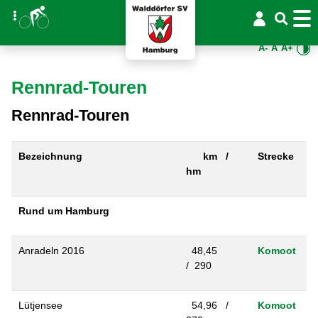
A-
A
A+
Rennrad-Touren
Rennrad-Touren
Bezeichnung
km /
Strecke
hm
Rund um Hamburg
Anradeln 2016
48,45
Komoot
/ 290
Lütjensee
54,96 /
Komoot