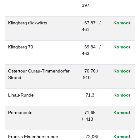
397
Klingberg rückwärts
67,87 /
Komoot
461
Klingberg 70
69,84 /
Komoot
463
Ostertour Curau-Timmendorfer
70,76./
Komoot
Strand
910
Linau-Runde
71,3
Komoot
Permanente
71,65
Komoot
/ 413
Frank‘s Elmenhorstrunde
72,06/
Komoot