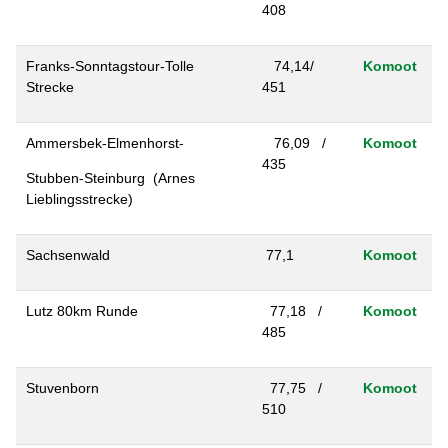
408
Franks-Sonntagstour-Tolle
74,14/
Komoot
Strecke
451
Ammersbek-Elmenhorst-
76,09 /
Komoot
435
Stubben-Steinburg (Arnes
Lieblingsstrecke)
Sachsenwald
77,1
Komoot
Lutz 80km Runde
77,18 /
Komoot
485
Stuvenborn
77,75 /
Komoot
510