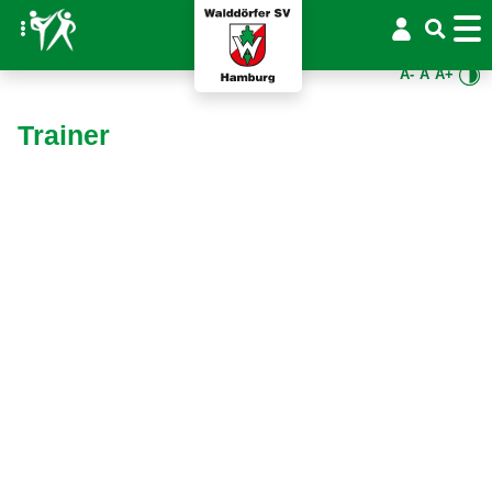
A-
A
A+
Trainer