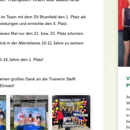
a
im Team mit dem SV Bramfeld den 1. Platz als
eistungen und erreichte den 4. Platz.
ieses Mal nur den 21. bzw. 22. Platz erturnen.
at in der Altersklasse 10-11 Jahre zu seinem
15-16 Jahre den 1. Platz!
V
einen großen Dank an die Trainerin Steffi
P
Einsatz!
A
W
m
in
be
Po