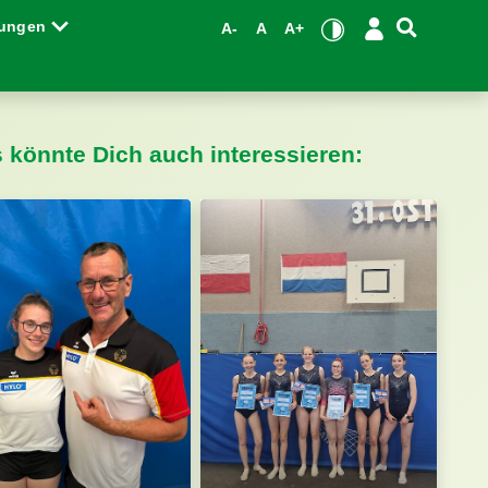
tungen
A-
A
A+
s könnte Dich auch interessieren: