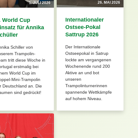
26. MAI 2026
1. JULI 2026
Internationaler
. World Cup
Ostsee-Pokal
insatz für Annika
Sattrup 2026
chüller
Der Internationale
nika Schiller von
Ostseepokal in Satrup
nserem Trampolin-
lockte am vergangenen
am tritt diese Woche in
Wochenende rund 200
rtugal erstmalig bei
Aktive an und bot
inem World Cup im
unseren
oppel-Mini-Trampolin
Trampolinturnerinnen
r Deutschland an. Die
spannende Wettkämpfe
aumen sind gedrückt!
auf hohem Niveau.