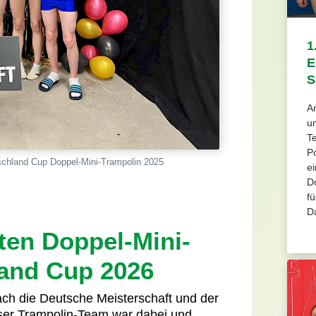
1
E
S
An
u
Te
Po
schland Cup Doppel-Mini-Trampolin 2025
e
D
fü
D
ten Doppel-Mini-
and Cup 2026
ch die Deutsche Meisterschaft und der
ser Trampolin-Team war dabei und