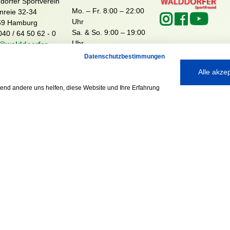
dörfer Sportverein
Mo. – Fr. 8:00 – 22:00
nreie 32-34
Uhr
59 Hamburg
Sa. & So. 9:00 – 19:00
040 / 64 50 62 - 0
Uhr
@walddoerfer-
e
Datenschutzbestimmungen
Alle akze
rend andere uns helfen, diese Website und Ihre Erfahrung
Ausgezeichnet mit:
Partner: