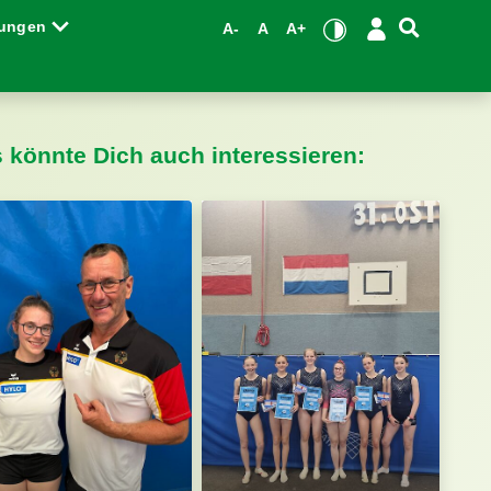
tungen
A-
A
A+
s könnte Dich auch interessieren: