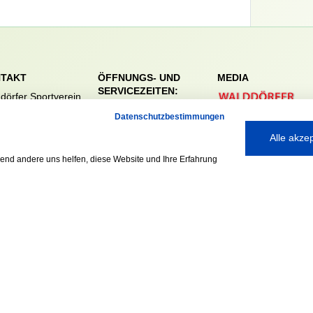
TAKT
ÖFFNUNGS- UND
MEDIA
SERVICEZEITEN:
dörfer Sportverein
Mo. – Fr. 8:00 – 22:00
nreie 32-34
Datenschutzbestimmungen
Uhr
59 Hamburg
Alle akze
Sa. & So. 9:00 – 19:00
040 / 64 50 62 - 0
Uhr
@walddoerfer-
rend andere uns helfen, diese Website und Ihre Erfahrung
e
Ausgezeichnet mit: