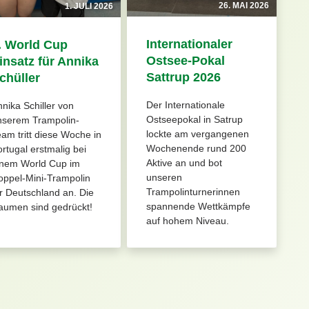
26. MAI 2026
1. JULI 2026
Internationaler
. World Cup
Ostsee-Pokal
insatz für Annika
Sattrup 2026
chüller
Der Internationale
nika Schiller von
Ostseepokal in Satrup
nserem Trampolin-
lockte am vergangenen
am tritt diese Woche in
Wochenende rund 200
rtugal erstmalig bei
Aktive an und bot
inem World Cup im
unseren
oppel-Mini-Trampolin
Trampolinturnerinnen
r Deutschland an. Die
spannende Wettkämpfe
aumen sind gedrückt!
auf hohem Niveau.