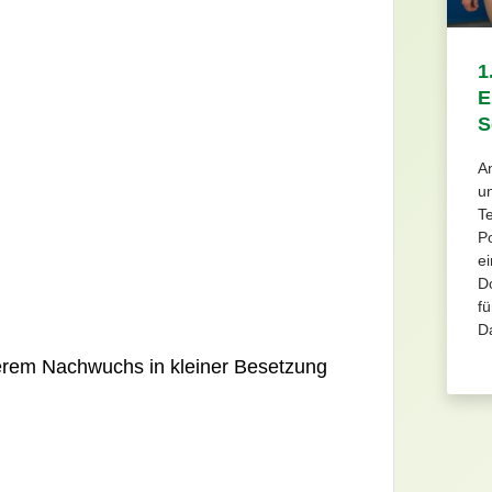
1
E
S
An
u
Te
Po
e
D
fü
D
rem Nachwuchs in kleiner Besetzung