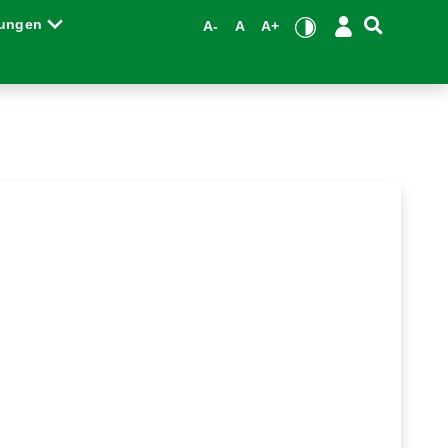
tungen
A-
A
A+