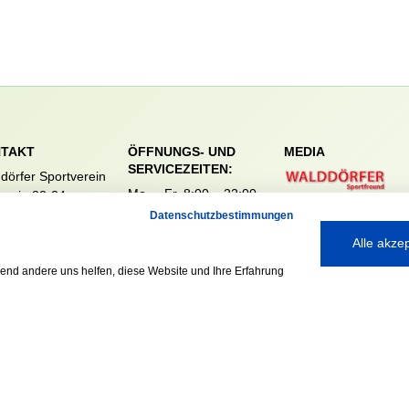
TAKT
ÖFFNUNGS- UND
MEDIA
SERVICEZEITEN:
dörfer Sportverein
Mo. – Fr. 8:00 – 22:00
nreie 32-34
Uhr
59 Hamburg
Datenschutzbestimmungen
Sa. & So. 9:00 – 19:00
040 / 64 50 62 - 0
Alle akze
Uhr
@walddoerfer-
e
rend andere uns helfen, diese Website und Ihre Erfahrung
Ausgezeichnet mit: