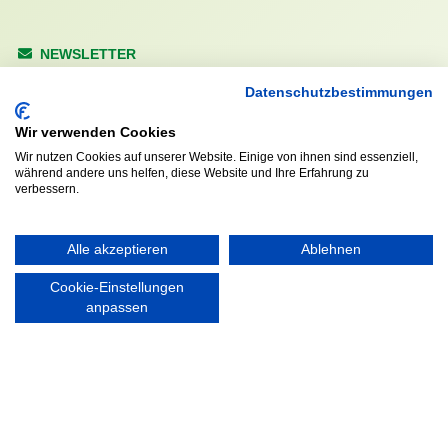
NEWSLETTER
Anrede
Datenschutzbestimmungen
Wir verwenden Cookies
Wir nutzen Cookies auf unserer Website. Einige von ihnen sind essenziell,
während andere uns helfen, diese Website und Ihre Erfahrung zu
Abonnieren
verbessern.
KONTAKT
ÖFFNUNGS- UND
Alle akzeptieren
Ablehnen
SERVICEZEITEN:
Walddörfer Sportverein
Mo. – Fr. 8:00 – 22:00 Uhr
Cookie-Einstellungen
Halenreie 32-34
anpassen
Sa. & So. 9:00 – 19:00 Uhr
22359 Hamburg
Tel. 040 / 64 50 62 - 0
info@walddoerfer-sv.de
MEDIA
VEREINSSHOP