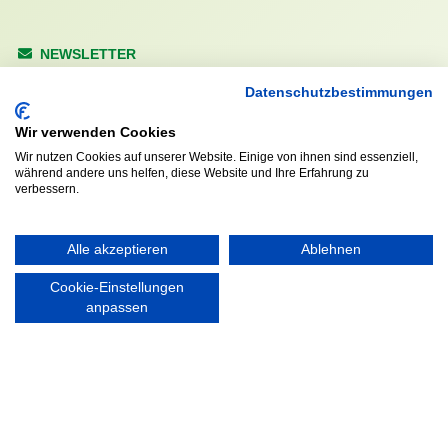
NEWSLETTER
Anrede
Datenschutzbestimmungen
Wir verwenden Cookies
Wir nutzen Cookies auf unserer Website. Einige von ihnen sind essenziell,
während andere uns helfen, diese Website und Ihre Erfahrung zu
Abonnieren
verbessern.
KONTAKT
ÖFFNUNGS- UND
Alle akzeptieren
Ablehnen
SERVICEZEITEN:
Walddörfer Sportverein
Mo. – Fr. 8:00 – 22:00 Uhr
Cookie-Einstellungen
Halenreie 32-34
anpassen
Sa. & So. 9:00 – 19:00 Uhr
22359 Hamburg
Tel. 040 / 64 50 62 - 0
info@walddoerfer-sv.de
MEDIA
VEREINSSHOP