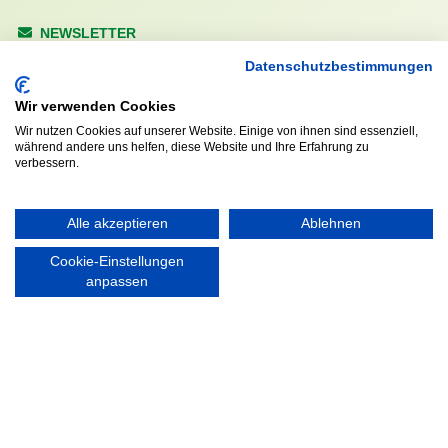
NEWSLETTER
Anrede
Datenschutzbestimmungen
Wir verwenden Cookies
Abonnieren
Wir nutzen Cookies auf unserer Website. Einige von ihnen sind essenziell,
während andere uns helfen, diese Website und Ihre Erfahrung zu
verbessern.
KONTAKT
ÖFFNUNGS- UND
SERVICEZEITEN:
Walddörfer Sportverein
Alle akzeptieren
Ablehnen
Mo. – Fr. 8:00 – 22:00 Uhr
Halenreie 32-34
Sa. & So. 9:00 – 19:00 Uhr
22359 Hamburg
Cookie-Einstellungen
Tel. 040 / 64 50 62 - 0
anpassen
info@walddoerfer-sv.de
MEDIA
VEREINSSHOP
Nordsport.store