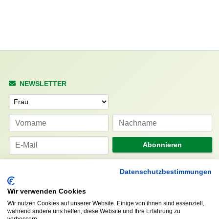
NEWSLETTER
Anrede
Abonnieren
Datenschutzbestimmungen
KONTAKT
ÖFFNUNGS- UND
SERVICEZEITEN:
Walddörfer Sportverein
Wir verwenden Cookies
Mo. – Fr. 8:00 – 22:00 Uhr
Halenreie 32-34
Wir nutzen Cookies auf unserer Website. Einige von ihnen sind essenziell,
Sa. & So. 9:00 – 19:00 Uhr
22359 Hamburg
während andere uns helfen, diese Website und Ihre Erfahrung zu