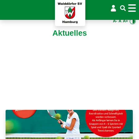
A-
A
A+
Aktuelles