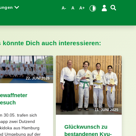
tungen
A-
A
A+
s könnte Dich auch interessieren:
22. JUNI 2026
ewaffneter
esuch
11. JUNI 2025
 30.05. trafen sich
napp zwei Dutzend
Glückwunsch zu
ikidoka aus Hamburg
bestandenen Kyu-
nd Umgebung auf der