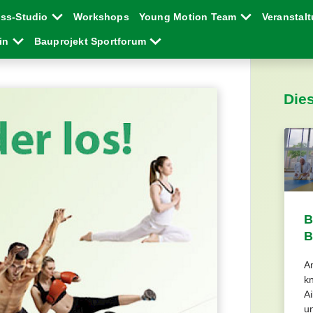
ess-Studio
Workshops
Young Motion Team
Veranstal
ein
Bauprojekt Sportforum
Die
B
B
Am
k
A
u