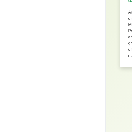
4
A
dr
Ma
P
ab
gr
un
n