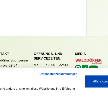
TAKT
ÖFFNUNGS- UND
MEDIA
SERVICEZEITEN:
dörfer Sportverein
Mo. – Fr. 8:00 – 22:00
nreie 32-34
Uhr
59 Hamburg
Datenschutzbestimmungen
Sa. & So. 9:00 – 19:00
040 / 64 50 62 - 0
Uhr
@walddoerfer-
Alle akze
e
rend andere uns helfen, diese Website und Ihre Erfahrung