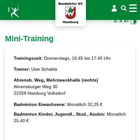
A-
A
A+
Mini-Training
Trainingszeit:
Donnerstags, 16:45 bis 17:45 Uhr
Trainer:
Uwe Schabla
Ahrensb. Weg, Mehrzweckhalle (rechts)
Ahrensburger Weg 30
22359 Hamburg Volksdorf
Badminton Erwachsene:
Monatlich 32,25 €
Badminton Kinder, Jugendl., Stud., Azubis:
Monatlich
25,40 €