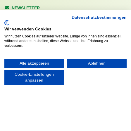
NEWSLETTER
Anrede
Datenschutzbestimmungen
Wir verwenden Cookies
Wir nutzen Cookies auf unserer Website. Einige von ihnen sind essenziell,
während andere uns helfen, diese Website und Ihre Erfahrung zu
Abonnieren
verbessern.
KONTAKT
ÖFFNUNGS- UND
Alle akzeptieren
Ablehnen
SERVICEZEITEN:
Walddörfer Sportverein
Cookie-Einstellungen
Mo. – Fr. 8:00 – 22:00 Uhr
Halenreie 32-34
anpassen
Sa. & So. 9:00 – 19:00 Uhr
22359 Hamburg
Tel. 040 / 64 50 62 - 0
info@walddoerfer-sv.de
MEDIA
VEREINSSHOP