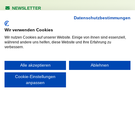
NEWSLETTER
Anrede
Datenschutzbestimmungen
Wir verwenden Cookies
Wir nutzen Cookies auf unserer Website. Einige von ihnen sind essenziell,
während andere uns helfen, diese Website und Ihre Erfahrung zu
Abonnieren
verbessern.
KONTAKT
ÖFFNUNGS- UND
Alle akzeptieren
Ablehnen
SERVICEZEITEN:
Walddörfer Sportverein
Cookie-Einstellungen
Mo. – Fr. 8:00 – 22:00 Uhr
Halenreie 32-34
anpassen
Sa. & So. 9:00 – 19:00 Uhr
22359 Hamburg
Tel. 040 / 64 50 62 - 0
info@walddoerfer-sv.de
MEDIA
VEREINSSHOP