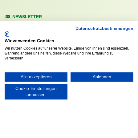
NEWSLETTER
Anrede
Datenschutzbestimmungen
Wir verwenden Cookies
Wir nutzen Cookies auf unserer Website. Einige von ihnen sind essenziell,
während andere uns helfen, diese Website und Ihre Erfahrung zu
Abonnieren
verbessern.
KONTAKT
ÖFFNUNGS- UND
Alle akzeptieren
Ablehnen
SERVICEZEITEN:
Walddörfer Sportverein
Mo. – Fr. 8:00 – 22:00 Uhr
Cookie-Einstellungen
Halenreie 32-34
anpassen
Sa. & So. 9:00 – 19:00 Uhr
22359 Hamburg
Tel. 040 / 64 50 62 - 0
info@walddoerfer-sv.de
MEDIA
VEREINSSHOP