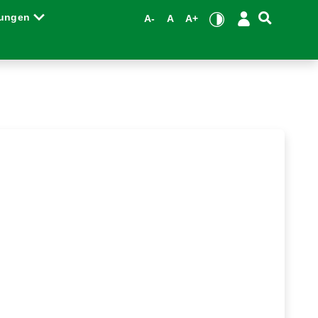
tungen
A-
A
A+