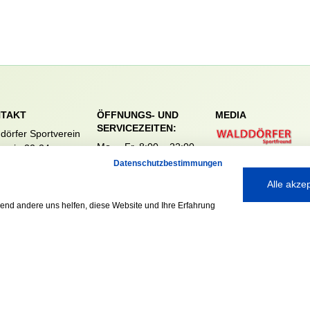
TAKT
ÖFFNUNGS- UND
MEDIA
SERVICEZEITEN:
dörfer Sportverein
Mo. – Fr. 8:00 – 22:00
nreie 32-34
Uhr
59 Hamburg
Datenschutzbestimmungen
Sa. & So. 9:00 – 19:00
040 / 64 50 62 - 0
Alle akze
Uhr
@walddoerfer-
e
rend andere uns helfen, diese Website und Ihre Erfahrung
Ausgezeichnet mit: