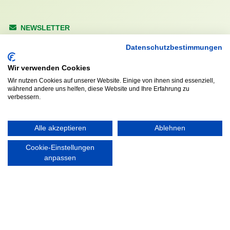
NEWSLETTER
Anrede
Datenschutzbestimmungen
Wir verwenden Cookies
Wir nutzen Cookies auf unserer Website. Einige von ihnen sind essenziell,
während andere uns helfen, diese Website und Ihre Erfahrung zu
Abonnieren
verbessern.
KONTAKT
ÖFFNUNGS- UND
Alle akzeptieren
Ablehnen
SERVICEZEITEN:
Walddörfer Sportverein
Mo. – Fr. 8:00 – 22:00 Uhr
Cookie-Einstellungen
Halenreie 32-34
anpassen
Sa. & So. 9:00 – 19:00 Uhr
22359 Hamburg
Tel. 040 / 64 50 62 - 0
info@walddoerfer-sv.de
MEDIA
VEREINSSHOP