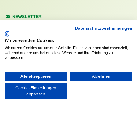
NEWSLETTER
Anrede
Datenschutzbestimmungen
Wir verwenden Cookies
Wir nutzen Cookies auf unserer Website. Einige von ihnen sind essenziell,
während andere uns helfen, diese Website und Ihre Erfahrung zu
Abonnieren
verbessern.
KONTAKT
ÖFFNUNGS- UND
Alle akzeptieren
Ablehnen
SERVICEZEITEN:
Walddörfer Sportverein
Mo. – Fr. 8:00 – 22:00 Uhr
Cookie-Einstellungen
Halenreie 32-34
anpassen
Sa. & So. 9:00 – 19:00 Uhr
22359 Hamburg
Tel. 040 / 64 50 62 - 0
info@walddoerfer-sv.de
MEDIA
VEREINSSHOP