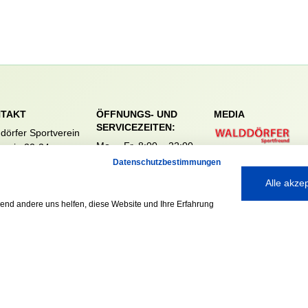
TAKT
ÖFFNUNGS- UND
MEDIA
SERVICEZEITEN:
dörfer Sportverein
Mo. – Fr. 8:00 – 22:00
nreie 32-34
Uhr
59 Hamburg
Datenschutzbestimmungen
Sa. & So. 9:00 – 19:00
040 / 64 50 62 - 0
Alle akze
Uhr
@walddoerfer-
e
rend andere uns helfen, diese Website und Ihre Erfahrung
Ausgezeichnet mit: