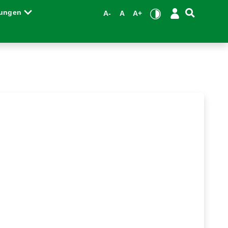
tungen
A-
A
A+