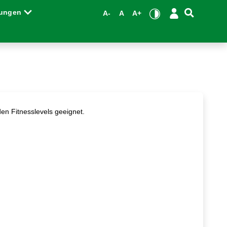
tungen
A-
A
A+
den Fitnesslevels geeignet.