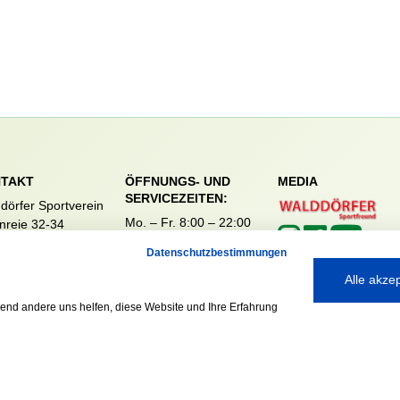
TAKT
ÖFFNUNGS- UND
MEDIA
SERVICEZEITEN:
dörfer Sportverein
Mo. – Fr. 8:00 – 22:00
nreie 32-34
Uhr
59 Hamburg
Datenschutzbestimmungen
Sa. & So. 9:00 – 19:00
040 / 64 50 62 - 0
Uhr
Alle akze
@walddoerfer-
e
rend andere uns helfen, diese Website und Ihre Erfahrung