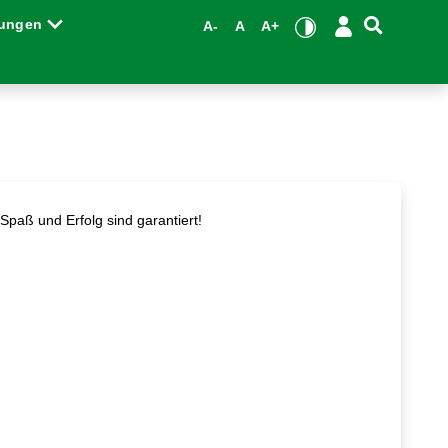
tungen
A-
A
A+
paß und Erfolg sind garantiert!