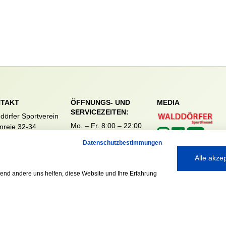
TAKT
ÖFFNUNGS- UND
MEDIA
SERVICEZEITEN:
dörfer Sportverein
Mo. – Fr. 8:00 – 22:00
nreie 32-34
Uhr
59 Hamburg
Datenschutzbestimmungen
Sa. & So. 9:00 – 19:00
040 / 64 50 62 - 0
Uhr
Alle akze
@walddoerfer-
e
rend andere uns helfen, diese Website und Ihre Erfahrung