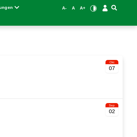
tungen
A-
A
A+
Okt
07
Sep
02