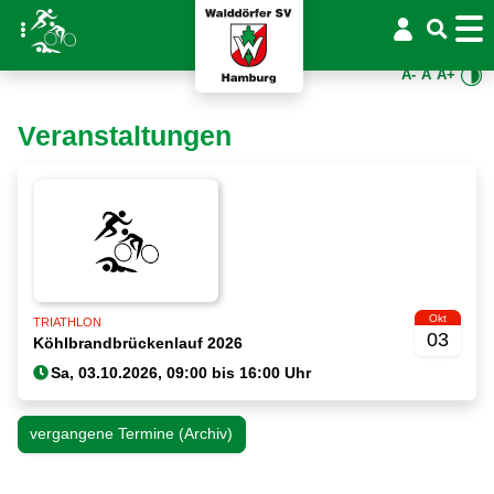
A-
A
A+
Veranstaltungen
Okt
TRIATHLON
03
Köhlbrandbrückenlauf 2026
vergangene Termine (Archiv)