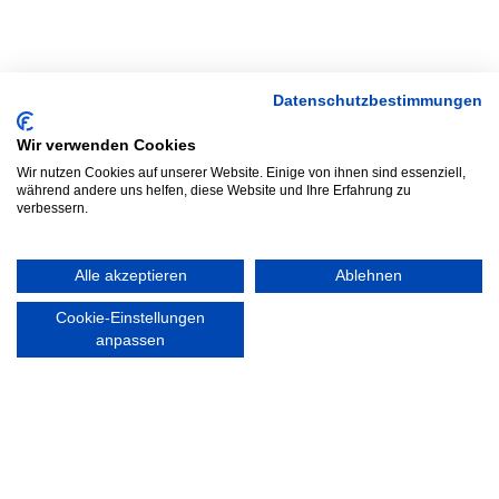
Datenschutzbestimmungen
Wir verwenden Cookies
NEWSLETTER
Wir nutzen Cookies auf unserer Website. Einige von ihnen sind essenziell,
Anrede
während andere uns helfen, diese Website und Ihre Erfahrung zu
verbessern.
Alle akzeptieren
Ablehnen
Abonnieren
Cookie-Einstellungen
anpassen
KONTAKT
ÖFFNUNGS- UND
SERVICEZEITEN:
Walddörfer Sportverein
Mo. – Fr. 8:00 – 22:00 Uhr
Halenreie 32-34
Sa. & So. 9:00 – 19:00 Uhr
22359 Hamburg
Tel. 040 / 64 50 62 - 0
info@walddoerfer-sv.de