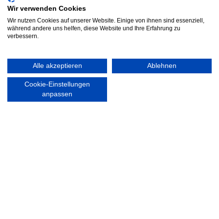
Wir verwenden Cookies
Wir nutzen Cookies auf unserer Website. Einige von ihnen sind essenziell,
Abonnieren
während andere uns helfen, diese Website und Ihre Erfahrung zu
verbessern.
KONTAKT
ÖFFNUNGS- UND
SERVICEZEITEN:
Alle akzeptieren
Ablehnen
Walddörfer Sportverein
Mo. – Fr. 8:00 – 22:00 Uhr
Halenreie 32-34
Cookie-Einstellungen
Sa. & So. 9:00 – 19:00 Uhr
22359 Hamburg
anpassen
Tel. 040 / 64 50 62 - 0
info@walddoerfer-sv.de
MEDIA
VEREINSSHOP
Nordsport.store
RECHTLICHES